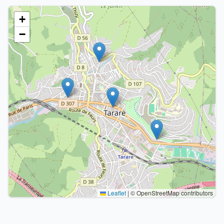
+
−
Leaflet
|
© OpenStreetMap contributors