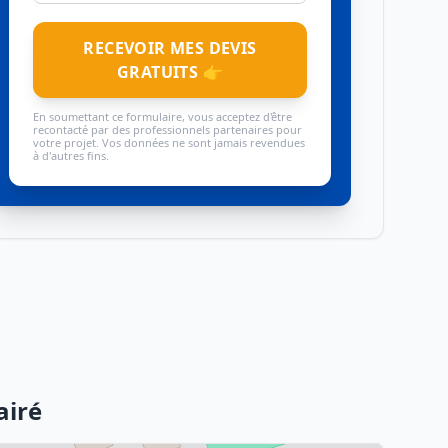
RECEVOIR MES DEVIS
GRATUITS 👉
En soumettant ce formulaire, vous acceptez d'être
recontacté par des professionnels partenaires pour
votre projet. Vos données ne sont jamais revendues
à d'autres fins.
airé