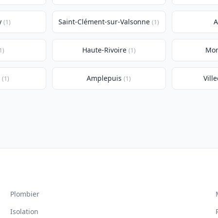
y
Saint-Clément-sur-Valsonne
A
(1)
(1)
Haute-Rivoire
Mon
1)
(1)
s
Amplepuis
Vill
(1)
(1)
Plombier
Isolation