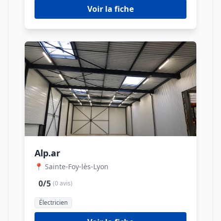
Voir la fiche
Alp.ar
📍 Sainte-Foy-lès-Lyon
0/5
(0 avis)
Électricien