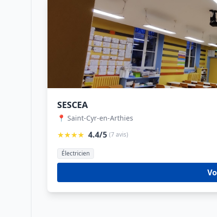
SESCEA
📍 Saint-Cyr-en-Arthies
★★★★
4.4/5
(7 avis)
Électricien
Vo