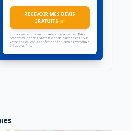
RECEVOIR MES DEVIS
GRATUITS 👉
En soumettant ce formulaire, vous acceptez d'être
recontacté par des professionnels partenaires pour
votre projet. Vos données ne sont jamais revendues
à d'autres fins.
hies