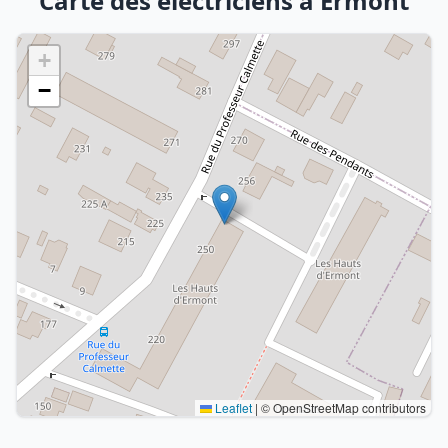
Carte des électriciens à Ermont
+
−
Leaflet
|
© OpenStreetMap contributors