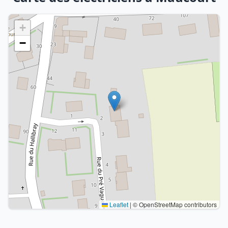
+
−
Leaflet
|
© OpenStreetMap contributors