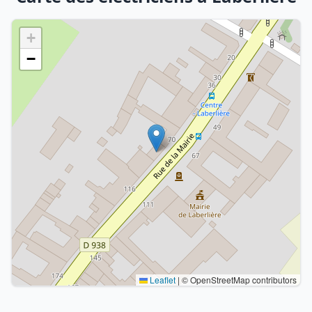
+
−
Leaflet
|
© OpenStreetMap contributors