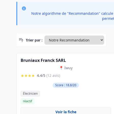
Notre algorithme de "Recommandation" calcule un
permet 
Trier par :
Bruniaux Franck SARL
📍 Iwuy
★★★★
4.4/5
(12 avis)
Score : 18.8/20
Électricien
réactif
Voir la fiche