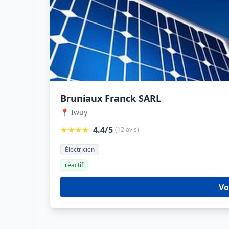
Bruniaux Franck SARL
📍 Iwuy
★★★★
4.4/5
(12 avis)
Électricien
réactif
Vo