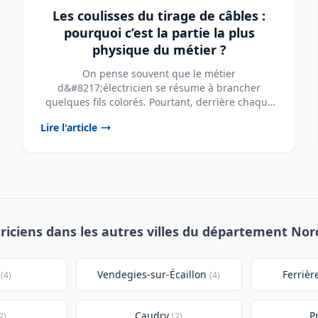
Les coulisses du tirage de câbles :
pourquoi c’est la partie la plus
physique du métier ?
On pense souvent que le métier
d&#8217;électricien se résume à brancher
quelques fils colorés. Pourtant, derrière chaque
prise fonctionnelle et ...
Lire l'article
triciens dans les autres villes du département Nord
Vendegies-sur-Écaillon
Ferrièr
(4)
(4)
Caudry
Pr
2)
(2)