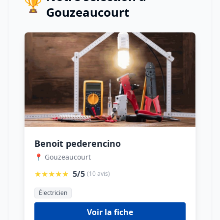
🏆
Gouzeaucourt
Benoit pederencino
📍 Gouzeaucourt
★★★★★
5/5
(10 avis)
Électricien
Voir la fiche