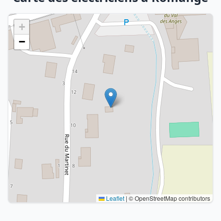
+
−
Leaflet
|
© OpenStreetMap contributors