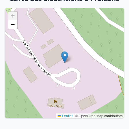
+
−
Leaflet
|
© OpenStreetMap contributors