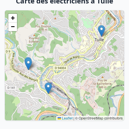
Carte des électriciens à Tulle
+
−
Leaflet
|
© OpenStreetMap contributors