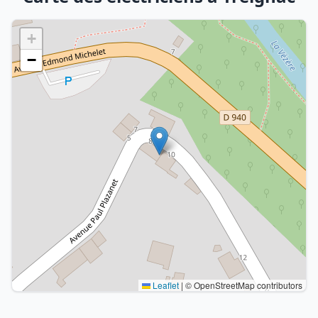
+
−
Leaflet
|
© OpenStreetMap contributors