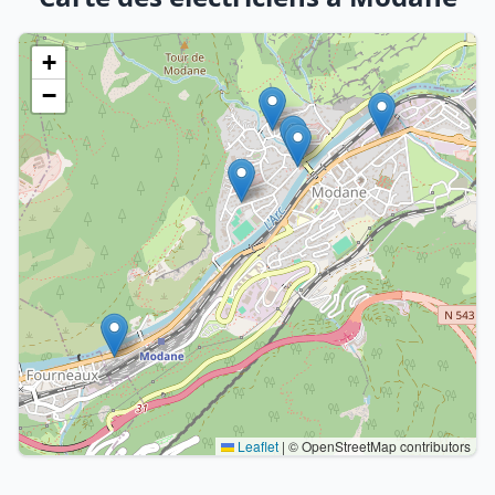
+
−
Leaflet
|
© OpenStreetMap contributors