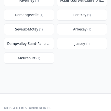
Faverney
Polaincourt-et-Clairefontaine
(1)
(
Demangevelle
Pontcey
(1)
(1)
Seveux-Motey
Arbecey
(1)
(1)
Dampvalley-Saint-Pancras
Jussey
(1)
(1)
Meurcourt
(1)
NOS AUTRES ANNUAIRES