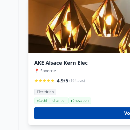
AKE Alsace Kern Elec
📍 Saverne
★★★★★
4.9/5
(164 avis)
Électricien
réactif
chantier
rénovation
Vo