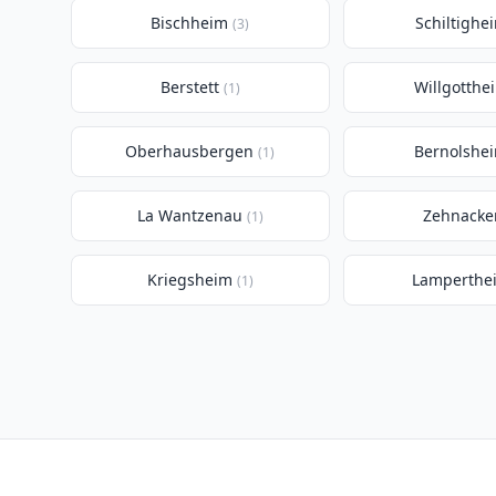
Bischheim
Schiltighe
(3)
Berstett
Willgotthe
(1)
Oberhausbergen
Bernolshe
(1)
La Wantzenau
Zehnacke
(1)
Kriegsheim
Lamperthe
(1)