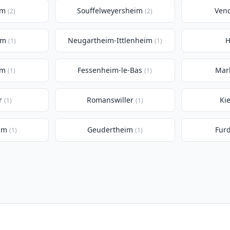
im
Souffelweyersheim
Ven
(2)
(2)
im
Neugartheim-Ittlenheim
H
(1)
(1)
im
Fessenheim-le-Bas
Mar
(1)
(1)
r
Romanswiller
Ki
(1)
(1)
im
Geudertheim
Fur
(1)
(1)