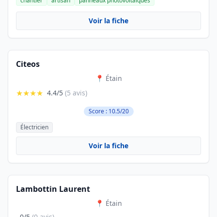
chantier
artisan
panneaux photovoltaïques
Voir la fiche
Citeos
📍 Étain
★★★★
4.4/5
(5 avis)
Score : 10.5/20
Électricien
Voir la fiche
Lambottin Laurent
📍 Étain
0/5
(0 avis)