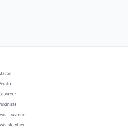
Maçon
Peintre
Couvreur
Pisciniste
Avis couvreurs
Avis plombier