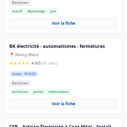
Électricien
réactif
dépannage
prix
Voir la fiche
BK électricité - automatismes - fermetures
📍 Bourg-Blanc
★★★★★
4.9/5
(91 avis)
Score : 19.3/20
Électricien
technicien
portail
motorisation
Voir la fiche
CEB – Artisan Électricien à Coat-Méal – Installation de Bornes de Recharge, Pompes à Chaleur & Dépannage Électrique