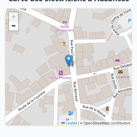
+
−
Leaflet
|
© OpenStreetMap contributors