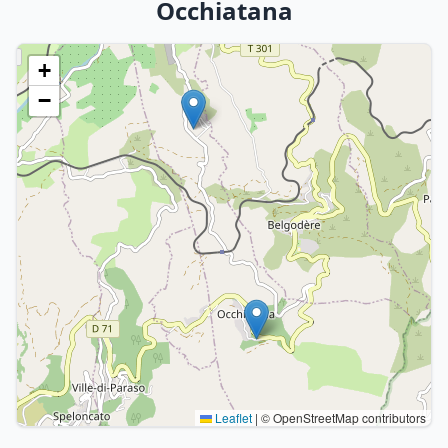
Occhiatana
+
−
Leaflet
|
© OpenStreetMap contributors