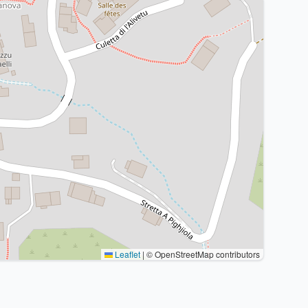
Leaflet
|
© OpenStreetMap contributors