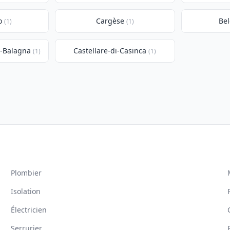
o
Cargèse
Be
(1)
(1)
i-Balagna
Castellare-di-Casinca
(1)
(1)
Plombier
Isolation
Électricien
Serrurier