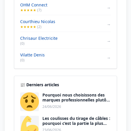
OHM Connect
→
★★★★★
(7)
Courthieu Nicolas
→
★★★★★
(2)
Chrisaur Electricite
→
(0)
Vilatte Denis
→
(0)
📰 Derniers articles
Pourquoi nous choisissons des
marques professionnelles plutôt
que le premier prix ?
24/06/2026
Les coulisses du tirage de câbles :
pourquoi c’est la partie la plus
physique du métier ?
23/06/2026