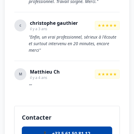
professionnel. Travail soigné. Merci."
christophe gauthier
★★★★★
c
il y a 3 ans
"Enfin, un vrai professionnel, sérieux à l'écoute
et surtout intervenu en 20 minutes, encore
merci"
Matthieu Ch
★★★★★
M
il y a 4 ans
""
Contacter
📞
+33 5 61 50 81 12