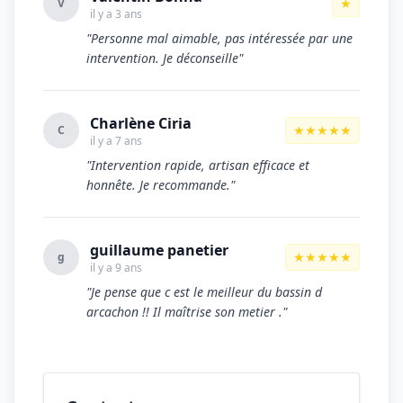
★
V
il y a 3 ans
"Personne mal aimable, pas intéressée par une
intervention. Je déconseille"
Charlène Ciria
★★★★★
C
il y a 7 ans
"Intervention rapide, artisan efficace et
honnête. Je recommande."
guillaume panetier
★★★★★
g
il y a 9 ans
"Je pense que c est le meilleur du bassin d
arcachon !! Il maîtrise son metier ."