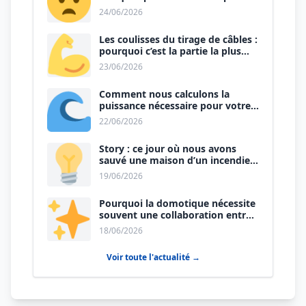
que le premier prix ?
24/06/2026
Les coulisses du tirage de câbles :
pourquoi c’est la partie la plus
physique du métier ?
23/06/2026
Comment nous calculons la
puissance nécessaire pour votre
nouvelle cuisine ?
22/06/2026
Story : ce jour où nous avons
sauvé une maison d’un incendie
certain.
19/06/2026
Pourquoi la domotique nécessite
souvent une collaboration entre
électricien et plombier ?
18/06/2026
Voir toute l'actualité →