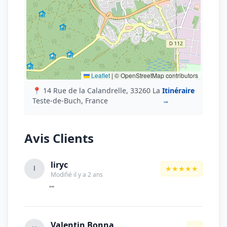
Leaflet
|
© OpenStreetMap contributors
📍 14 Rue de la Calandrelle, 33260 La
Itinéraire
Teste-de-Buch, France
→
Avis Clients
liryc
★★★★★
l
Modifié il y a 2 ans
""
Valentin Bonna