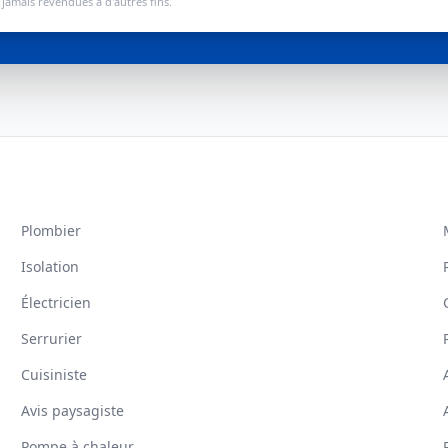
jamais revendues à d'autres fins.
Plombier
Isolation
Électricien
Serrurier
Cuisiniste
Avis paysagiste
Pompe à chaleur