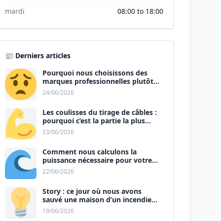
mardi
08:00 to 18:00
📰 Derniers articles
Pourquoi nous choisissons des
marques professionnelles plutôt
que le premier prix ?
24/06/2026
Les coulisses du tirage de câbles :
pourquoi c’est la partie la plus
physique du métier ?
23/06/2026
Comment nous calculons la
puissance nécessaire pour votre
nouvelle cuisine ?
22/06/2026
Story : ce jour où nous avons
sauvé une maison d’un incendie
certain.
19/06/2026