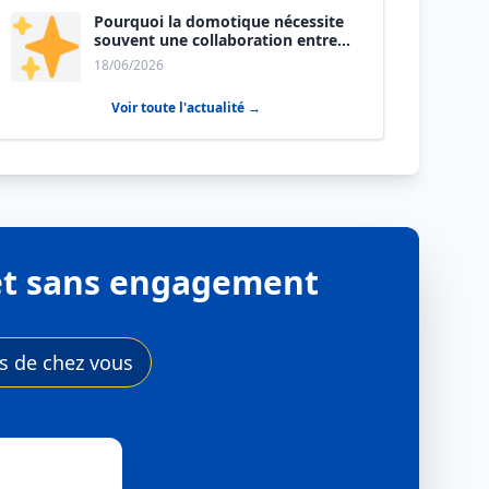
Pourquoi la domotique nécessite
souvent une collaboration entre
électricien et plombier ?
18/06/2026
Voir toute l'actualité →
e et sans engagement
ès de chez vous