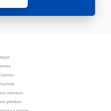
Maçon
Peintre
Couvreur
Pisciniste
Avis couvreurs
Avis plombier
Panneaux solaires