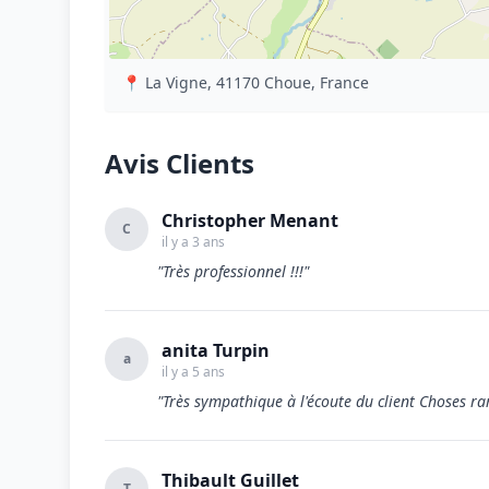
📍 La Vigne, 41170 Choue, France
Avis Clients
Christopher Menant
C
il y a 3 ans
"Très professionnel !!!"
anita Turpin
a
il y a 5 ans
"Très sympathique à l'écoute du client Choses ra
Thibault Guillet
T