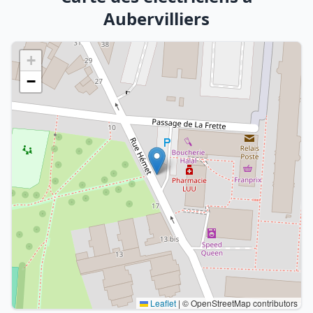
Aubervilliers
+
−
Leaflet
|
© OpenStreetMap contributors