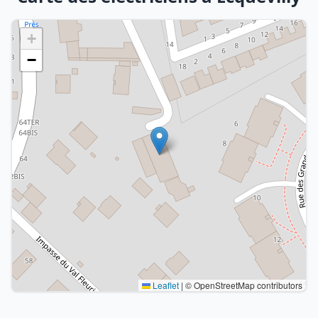
+
−
Leaflet
|
© OpenStreetMap contributors