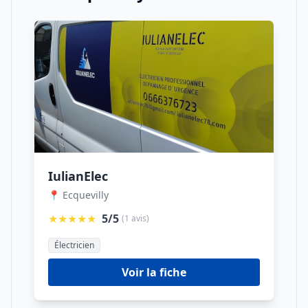
IulianElec
📍 Ecquevilly
★★★★★
5/5
(1 avis)
Électricien
Voir la fiche