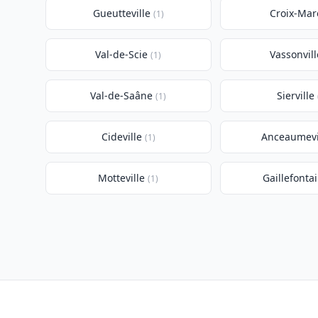
Gueutteville
Croix-Mar
(1)
Val-de-Scie
Vassonvill
(1)
Val-de-Saâne
Sierville
(1)
Cideville
Anceaumevi
(1)
Motteville
Gaillefonta
(1)