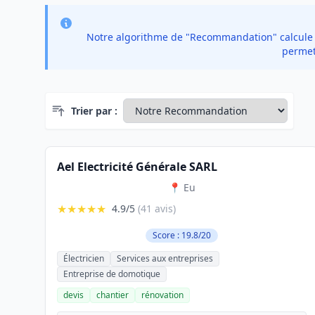
Notre algorithme de "Recommandation" calcule un
permet 
Trier par :
Ael Electricité Générale SARL
📍 Eu
★★★★★
4.9/5
(41 avis)
Score : 19.8/20
Électricien
Services aux entreprises
Entreprise de domotique
devis
chantier
rénovation