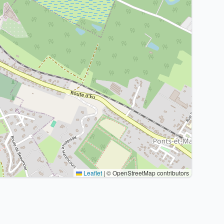
Leaflet
|
© OpenStreetMap contributors