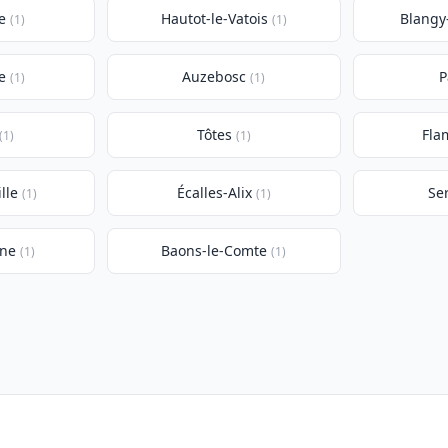
e
Hautot-le-Vatois
Blangy
(1)
(1)
e
Auzebosc
P
(1)
(1)
Tôtes
Fla
(1)
(1)
lle
Écalles-Alix
Se
(1)
(1)
ine
Baons-le-Comte
(1)
(1)