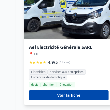
Ael Electricité Générale SARL
📍 Eu
★★★★★
4.9/5
(41 avis)
Électricien
Services aux entreprises
Entreprise de domotique
devis
chantier
rénovation
Voir la fiche