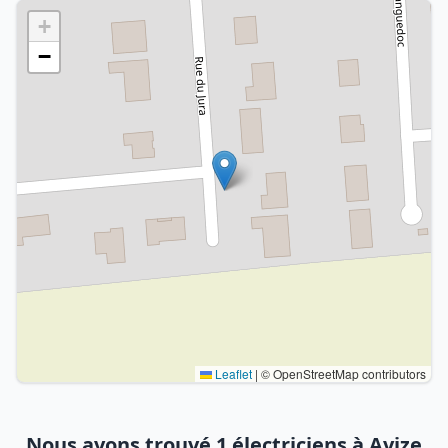
+
−
Leaflet
|
© OpenStreetMap contributors
Nous avons trouvé 1 électriciens à Avize