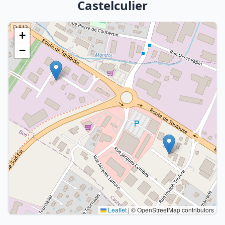
Castelculier
+
−
Leaflet
|
© OpenStreetMap contributors