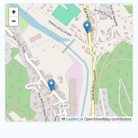
+
−
Leaflet
|
© OpenStreetMap contributors