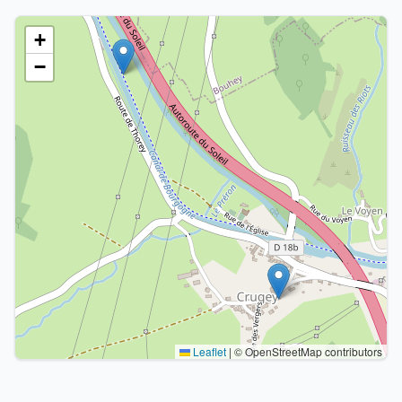
+
−
Leaflet
|
© OpenStreetMap contributors