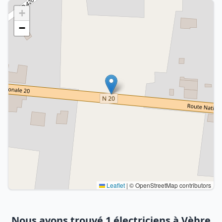
+
−
Leaflet
|
© OpenStreetMap contributors
Nous avons trouvé 1 électriciens à Vèbre