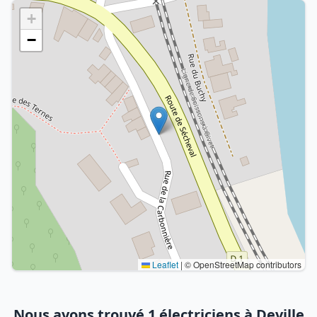
+
−
Leaflet
|
© OpenStreetMap contributors
Nous avons trouvé 1 électriciens à Deville