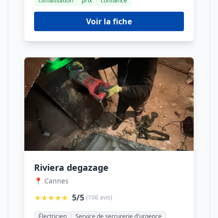
climatisation
prix
confiance
Voir la fiche
Riviera degazage
📍 Cannes
★★★★★
5/5
(106 avis)
Électricien
Service de serrurerie d'urgence