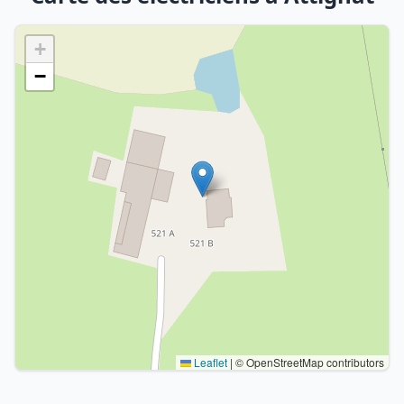
+
−
Leaflet
|
© OpenStreetMap contributors