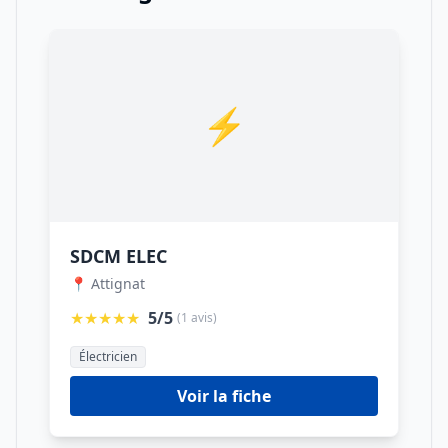
⚡
SDCM ELEC
📍 Attignat
★★★★★
5/5
(1 avis)
Électricien
Voir la fiche