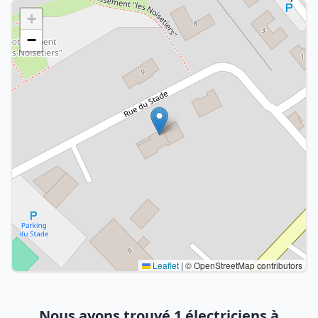
+
−
Leaflet
|
© OpenStreetMap contributors
Nous avons trouvé 1 électriciens à