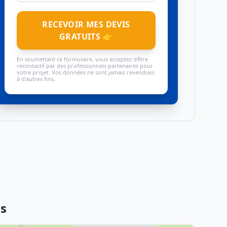
RECEVOIR MES DEVIS
GRATUITS 👉
En soumettant ce formulaire, vous acceptez d'être
recontacté par des professionnels partenaires pour
votre projet. Vos données ne sont jamais revendues
à d'autres fins.
is