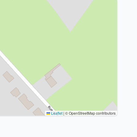
Leaflet
|
© OpenStreetMap contributors