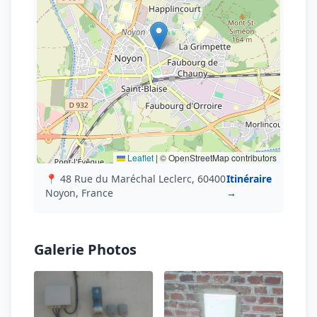
Leaflet
|
© OpenStreetMap contributors
📍 48 Rue du Maréchal Leclerc, 60400
Itinéraire
Noyon, France
→
Galerie Photos