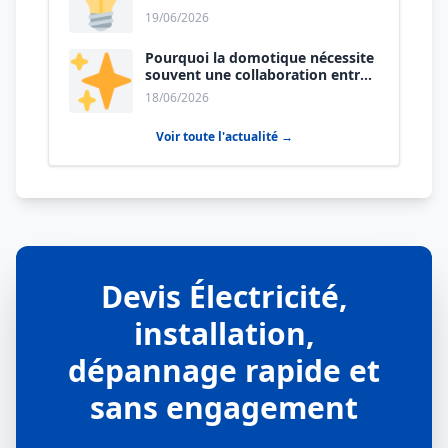
certain.
19/06/2026
Pourquoi la domotique nécessite
souvent une collaboration entre
électricien et plombier ?
18/06/2026
Voir toute l'actualité →
Devis Électricité,
installation,
dépannage rapide et
sans engagement