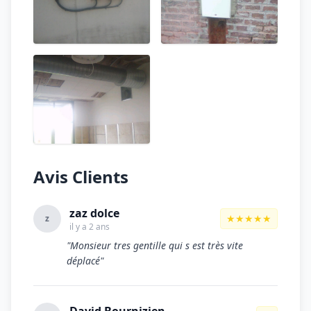
Avis Clients
zaz dolce
★★★★★
z
il y a 2 ans
"Monsieur tres gentille qui s est très vite
déplacé"