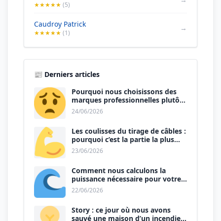
★★★★★
(5)
Caudroy Patrick
→
★★★★★
(1)
📰 Derniers articles
Pourquoi nous choisissons des
marques professionnelles plutôt
que le premier prix ?
24/06/2026
Les coulisses du tirage de câbles :
pourquoi c’est la partie la plus
physique du métier ?
23/06/2026
Comment nous calculons la
puissance nécessaire pour votre
nouvelle cuisine ?
22/06/2026
Story : ce jour où nous avons
sauvé une maison d’un incendie